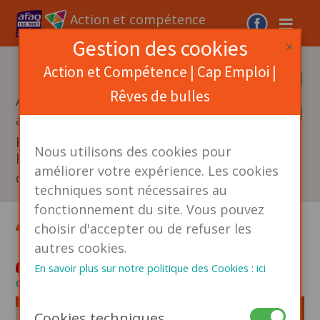
≡
Action et compétence
Gestion des cookies
×
Action et Compétence | Cap Emploi |
Signalement Maintien
Assistance
Rêves de bulles
Action et Compétence
Donnez votre avis
au service de la
personne
Nous utilisons des cookies pour
handicapée et
améliorer votre expérience. Les cookies
de l'entreprise.
techniques sont nécessaires au
fonctionnement du site. Vous pouvez
Accueil
>
choisir d'accepter ou de refuser les
autres cookies.
Je me connecte
|
Je n'ai pas encore de
En savoir plus sur notre politique des Cookies : ici
compte
Cookies techniques